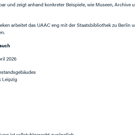
tbar und zeigt anhand konkreter Beispiele, wie Museen, Archive u
heken arbeitet das UAAC eng mit der Staatsbibliothek zu Berlin
en.
esuch
pril 2026
estandsgebäudes
 Leipzig
lung ist rollstuhlgerecht zugänglich.