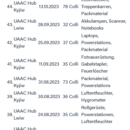
UAAC Hub
44.
13.10.2023
78 Colli
Treppenkarren,
Kyjiw
Packmaterial
UAAC Hub
Akkulampen, Scanner,
43.
28.09.2023
32 Colli
Lwiw
Notebooks
Laptops,
UAAC Hub
42.
25.09.2023
37 Colli
Powerstations,
Kyjiw
Packmaterial
Fotoausrüstung,
UAAC Hub
41.
11.09.2023
35 Colli
Gabelstapler,
Kyjiw
Feuerlöscher
UAAC Hub
Packmaterial,
40.
31.08.2023
73 Colli
Kyjiw
Powerstations
UAAC Hub
Luftentfeuchter,
39.
30.08.2023
36 Colli
Kyjiw
Hygrometer
Rollgerüste,
UAAC Hub
38.
24.08.2023
35 Colli
Powerstationen,
Lwiw
Luftentfeuchter
UAAC Hub