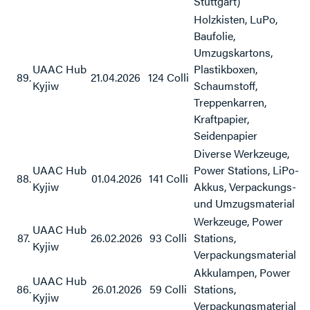
Stuttgart)
Holzkisten, LuPo,
Baufolie,
Umzugskartons,
UAAC Hub
Plastikboxen,
89.
21.04.2026
124 Colli
Kyjiw
Schaumstoff,
Treppenkarren,
Kraftpapier,
Seidenpapier
Diverse Werkzeuge,
UAAC Hub
Power Stations, LiPo-
8
8.
01.04.2026
141 Colli
Kyjiw
Akkus, Verpackungs-
und Umzugsmaterial
Werkzeuge, Power
UAAC Hub
87.
26.02.2026
93 Colli
Stations,
Kyjiw
Verpackungsmaterial
Akkulampen, Power
UAAC Hub
86.
26.01.2026
59 Colli
Stations,
Kyjiw
Verpackungsmaterial