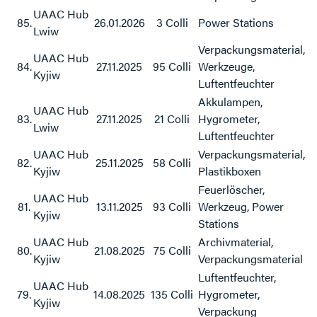
UAAC Hub
85.
26.01.2026
3 Colli
Power Stations
Lwiw
Verpackungsmaterial,
UAAC Hub
84.
27.11.2025
95 Colli
Werkzeuge,
Kyjiw
Luftentfeuchter
Akkulampen,
UAAC Hub
83.
27.11.2025
21 Colli
Hygrometer,
Lwiw
Luftentfeuchter
UAAC Hub
Verpackungsmaterial,
82.
25.11.2025
58 Colli
Kyjiw
Plastikboxen
Feuerlöscher,
UAAC Hub
81.
13.11.2025
93 Colli
Werkzeug, Power
Kyjiw
Stations
UAAC Hub
Archivmaterial,
80.
21.08.2025
75 Colli
Kyjiw
Verpackungsmaterial
Luftentfeuchter,
UAAC Hub
79.
14.08.2025
135 Colli
Hygrometer,
Kyjiw
Verpackung