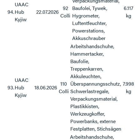
Verpackungsmaterial,
UAAC
92
Baufolei, Tywek,
6.117
94.
Hub
22.07.2026
Colli
Hygrometer,
kg
Kyjiw
Luftentfeuchter,
Powerstations,
Akkuschrauber
Arbeitshandschuhe,
Hammertacker,
Baufolie,
Treppenkarren,
Akkuleuchten,
UAAC
110
Überspannungsschutz,
7.998
93.
Hub
18.06.2026
Colli
Schwerlastregale,
kg
Kyjiw
Verpackungsmaterial,
Plastikkisten,
Werkzeugkoffer,
Powerbanks, externe
Festplatten, Stichsägen
Arbeitshandschuhe,