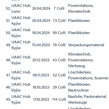
UAAC Hub
Powerstations,
52.
30.04.2024
7 Colli
Lwiw
Klimatechnik
UAAC Hub
51.
30.04.2024
73 Colli
Plastikboxen
Kyjiw
UAAC Hub
50.
18.04.2024
99 Colli
Plastikkisten
Kyjiw
UAAC Hub
49.
15.04.2024
78 Colli
Verpackungsmaterial
Kyjiw
Klimatechnik,
UAAC Hub
48.
20.12.2023
43 Colli
Powerstations,
Kyjiw
Werkzeug
UAAC Hub
Löschdecken,
47.
08.11.2023
52 Colli
Kyjiw
Powerstations, Scanner
UAAC Hub
Plastikboxen,
46.
18.10.2023
29 Colli
Kyjiw
Bautrockner
UAAC Hub
Baufolie, Packmaterial,
45.
17.10.2023
114 Colli
Kyjiw
Werkzeuge
Löschdecken,