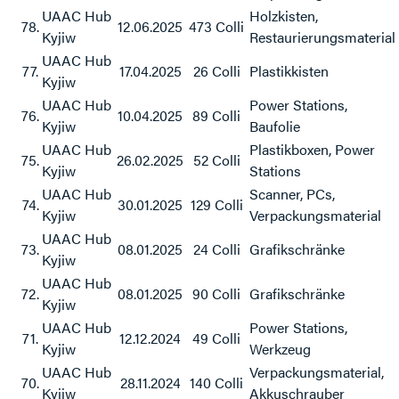
UAAC Hub
Holzkisten,
78.
12.06.2025
473 Colli
Kyjiw
Restaurierungsmaterial
UAAC Hub
77.
17.04.2025
26 Colli
Plastikkisten
Kyjiw
UAAC Hub
Power Stations,
76.
10.04.2025
89 Colli
Kyjiw
Baufolie
UAAC Hub
Plastikboxen, Power
75.
26.02.2025
52 Colli
Kyjiw
Stations
UAAC Hub
Scanner, PCs,
74.
30.01.2025
129 Colli
Kyjiw
Verpackungsmaterial
UAAC Hub
73.
08.01.2025
24 Colli
Grafikschränke
Kyjiw
UAAC Hub
72.
08.01.2025
90 Colli
Grafikschränke
Kyjiw
UAAC Hub
Power Stations,
71.
12.12.2024
49 Colli
Kyjiw
Werkzeug
UAAC Hub
Verpackungsmaterial,
70.
28.11.2024
140 Colli
Kyjiw
Akkuschrauber