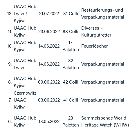
UAAC Hub
Restaurierungs- und
12.
Lwiw /
21.07.2022
31 Colli
Verpackungsmaterial
Kyjiw
UAAC Hub
Diverses –
11.
23.06.2022
88 Colli
Kyjiw
Kulturgutretter
UAAC Hub
17
10.
14.06.2022
Feuerlöscher
Kyjiw
Paletten
UAAC Hub
32
9.
14.06.2022
Verpackungsmaterial
Lwiw
Paletten
UAAC Hub
8.
09.06.2022
42 Colli
Verpackungsmaterial
Kyjiw
Czernowitz,
7.
UAAC
03.06.2022
41 Colli
Verpackungsmaterial
Kyjiw
UAAC Hub
23
Sammelspende World
6.
13.05.2022
Kyjiw
Paletten
Heritage Watch (WHW)