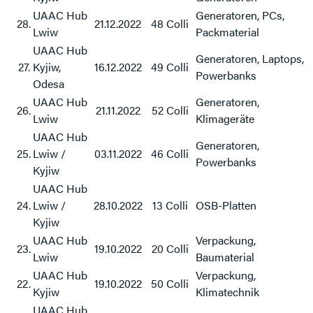
UAAC Hub
Generatoren, PCs,
28.
21.12.2022
48 Colli
Lwiw
Packmaterial
UAAC Hub
Generatoren, Laptops,
27.
Kyjiw,
16.12.2022
49 Colli
Powerbanks
Odesa
UAAC Hub
Generatoren,
26.
21.11.2022
52 Colli
Lwiw
Klimageräte
UAAC Hub
Generatoren,
25.
Lwiw /
03.11.2022
46 Colli
Powerbanks
Kyjiw
UAAC Hub
24.
Lwiw /
28.10.2022
13 Colli
OSB-Platten
Kyjiw
UAAC Hub
Verpackung,
23.
19.10.2022
20 Colli
Lwiw
Baumaterial
UAAC Hub
Verpackung,
22.
19.10.2022
50 Colli
Kyjiw
Klimatechnik
UAAC Hub