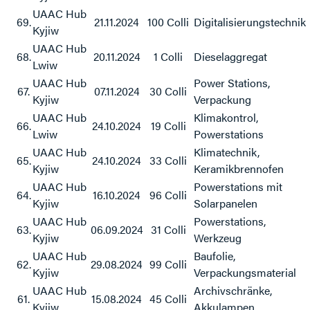
UAAC Hub
69.
21.11.2024
100 Colli
Digitalisierungstechnik
Kyjiw
UAAC Hub
68.
20.11.2024
1 Colli
Dieselaggregat
Lwiw
UAAC Hub
Power Stations,
67.
07.11.2024
30 Colli
Kyjiw
Verpackung
UAAC Hub
Klimakontrol,
66.
24.10.2024
19 Colli
Lwiw
Powerstations
UAAC Hub
Klimatechnik,
65.
24.10.2024
33 Colli
Kyjiw
Keramikbrennofen
UAAC Hub
Powerstations mit
64.
16.10.2024
96 Colli
Kyjiw
Solarpanelen
UAAC Hub
Powerstations,
63.
06.09.2024
31 Colli
Kyjiw
Werkzeug
UAAC Hub
Baufolie,
62.
29.08.2024
99 Colli
Kyjiw
Verpackungsmaterial
UAAC Hub
Archivschränke,
61.
15.08.2024
45 Colli
Kyjiw
Akkulampen