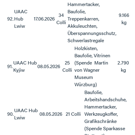
Hammertacker,
UAAC
Baufolie,
34
9.166
92.
Hub
17.06.2026
Treppenkarren,
Colli
kg
Lwiw
Akkuleuchten,
Überspannungsschutz,
Schwerlastregale
Holzkisten,
Baufolie, Vitrinen
UAAC Hub
25
(Spende Martin
2.790
91.
08.05.2026
Kyjiw
Colli
von Wagner
kg
Museum
Würzburg)
Baufolie,
Arbeitshandschuhe,
Hammertacker,
UAAC Hub
90.
08.05.2026
21 Colli
Werkzeugkoffer,
Lwiw
Grafikschränke
(Spende Sparkasse