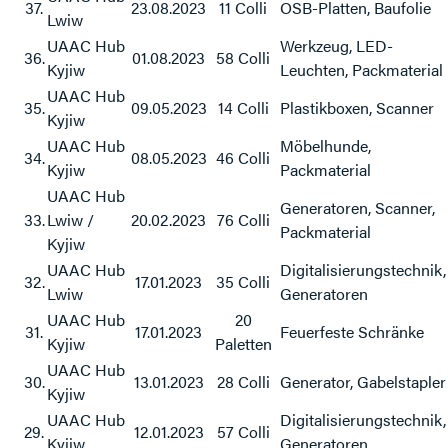
37.
23.08.2023
11 Colli
OSB-Platten, Baufolie
Lwiw
UAAC Hub
Werkzeug, LED-
36.
01.08.2023
58 Colli
Kyjiw
Leuchten, Packmaterial
UAAC Hub
35.
09.05.2023
14 Colli
Plastikboxen, Scanner
Kyjiw
UAAC Hub
Möbelhunde,
34.
08.05.2023
46 Colli
Kyjiw
Packmaterial
UAAC Hub
Generatoren, Scanner,
33.
Lwiw /
20.02.2023
76 Colli
Packmaterial
Kyjiw
UAAC Hub
Digitalisierungstechnik,
32.
17.01.2023
35 Colli
Lwiw
Generatoren
UAAC Hub
20
31.
17.01.2023
Feuerfeste Schränke
Kyjiw
Paletten
UAAC Hub
30.
13.01.2023
28 Colli
Generator, Gabelstapler
Kyjiw
UAAC Hub
Digitalisierungstechnik,
29.
12.01.2023
57 Colli
Kyjiw
Generatoren